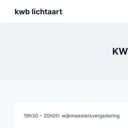
Skip
kwb lichtaart
to
content
KWB
19h30 – 20h00: wijkmeestersvergadering