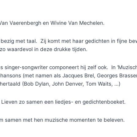
n Van Vaerenbergh en Wivine Van Mechelen.
f bezig met taal. Zij komt met haar gedichten in fijne 
o waardevol in deze drukke tijden.
 singer-songwriter componeert hij zelf ook. In ‘Muzisch
 chansons (met namen als Jacques Brel, Georges Brassen
ertaald (Bob Dylan, John Denver, Tom Waits, …)
Lieven zo samen een liedjes- en gedichtenboeket.
t om samen met hen muzische momenten te beleven.