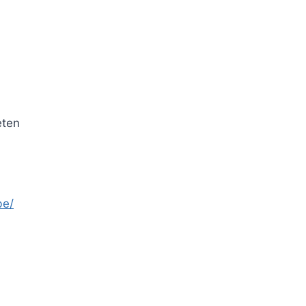
ten
be/