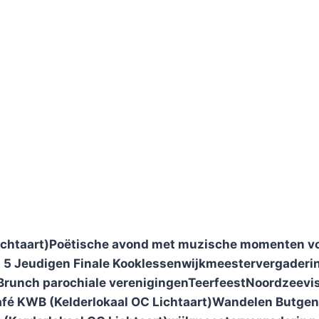
chtaart)
Poëtische avond met muzische momenten voo
s 5 Jeudigen
Finale Kooklessen
wijkmeestervergaderi
Brunch parochiale verenigingen
Teerfeest
Noordzeevi
fé KWB (Kelderlokaal OC Lichtaart)
Wandelen Butge