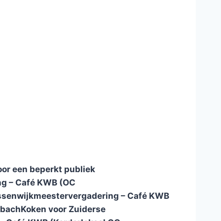
r een beperkt publiek
ng – Café KWB (OC
ssen
wijkmeestervergadering – Café KWB
nbach
Koken voor Zuiderse